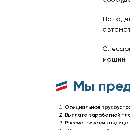
Наладч
автома
Слесарь
машин
Мы пре
Официальное трудоустро
Выплата заработной пла
Рассматриваем кандидат