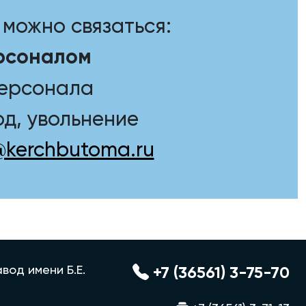
можно связаться:
рсоналом
персонала
д, увольнение
@kerchbutoma.ru
вод имени Б.Е.
+7 (36561) 3-75-70