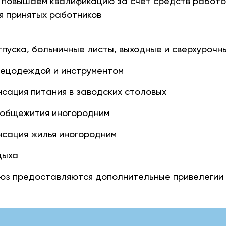
 повышаем квалификацию за счет средств работ
 принятых работников
уска, больничные листы, выходные и сверхурочны
ецодеждой и инструментом
сация питания в заводских столовых
общежития иногородним
нсация жилья иногородним
дыха
оюз предоставляются дополнительные привелегии