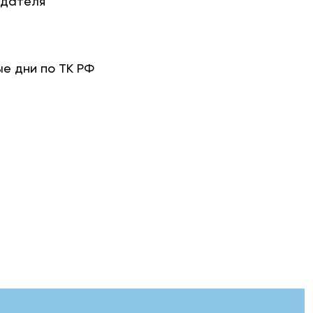
одателя
е дни по ТК РФ