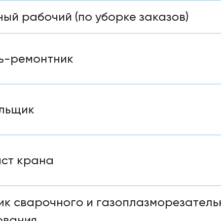
ый рабочий (по уборке заказов)
ь-ремонтник
льщик
ст крана
к сварочного и газоплазморезатель
ования